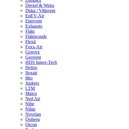
Dimplex
Drexel & Weiss
Duka / Villavent
EnEV-Air
Enervent
Exhausto
Fläkt
Fläktwoods
Flexit
Foxx-Air
Genvex
Geovent
HDS Innov-Tech
Helios
Iloxair
Itho
Junkers
LTM
Maico
Ned Air
Nibe
Nilan
Novelan
Östberg
Orcon