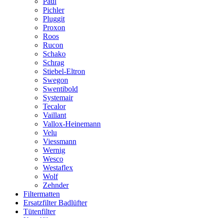
Paul
Pichler
Pluggit
Proxon
Roos
Rucon
Schako
Schrag
Stiebel-Eltron
Swegon
Swentibold
Systemair
Tecalor
Vaillant
Vallox-Heinemann
Velu
Viessmann
Wernig
Wesco
Westaflex
Wolf
Zehnder
Filtermatten
Ersatzfilter Badlüfter
Tütenfilter