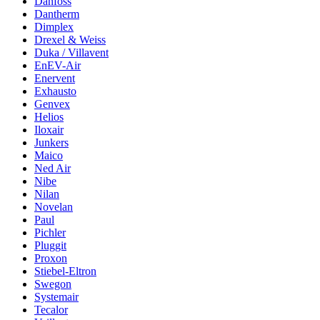
Danfoss
Dantherm
Dimplex
Drexel & Weiss
Duka / Villavent
EnEV-Air
Enervent
Exhausto
Genvex
Helios
Iloxair
Junkers
Maico
Ned Air
Nibe
Nilan
Novelan
Paul
Pichler
Pluggit
Proxon
Stiebel-Eltron
Swegon
Systemair
Tecalor