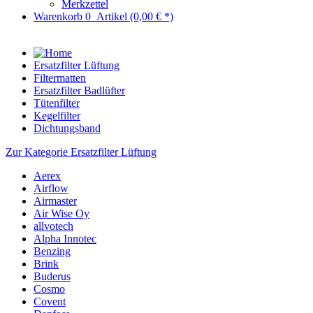
Merkzettel
Warenkorb
0
Artikel
(0,00 € *)
Ersatzfilter Lüftung
Filtermatten
Ersatzfilter Badlüfter
Tütenfilter
Kegelfilter
Dichtungsband
Zur Kategorie Ersatzfilter Lüftung
Aerex
Airflow
Airmaster
Air Wise Oy
allvotech
Alpha Innotec
Benzing
Brink
Buderus
Cosmo
Covent