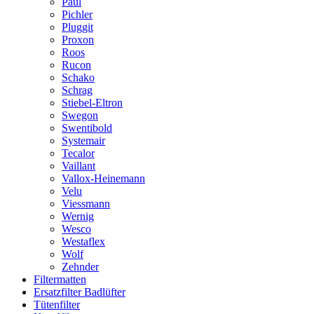
Paul
Pichler
Pluggit
Proxon
Roos
Rucon
Schako
Schrag
Stiebel-Eltron
Swegon
Swentibold
Systemair
Tecalor
Vaillant
Vallox-Heinemann
Velu
Viessmann
Wernig
Wesco
Westaflex
Wolf
Zehnder
Filtermatten
Ersatzfilter Badlüfter
Tütenfilter