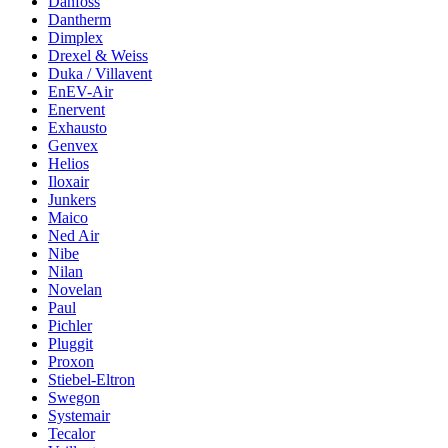
Danfoss
Dantherm
Dimplex
Drexel & Weiss
Duka / Villavent
EnEV-Air
Enervent
Exhausto
Genvex
Helios
Iloxair
Junkers
Maico
Ned Air
Nibe
Nilan
Novelan
Paul
Pichler
Pluggit
Proxon
Stiebel-Eltron
Swegon
Systemair
Tecalor