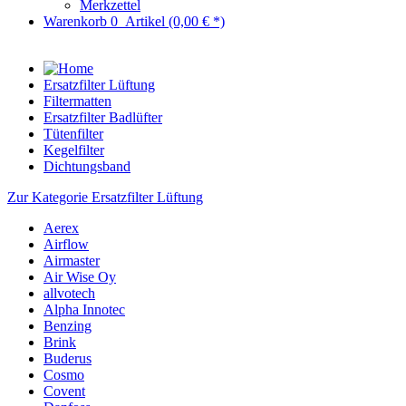
Merkzettel
Warenkorb
0
Artikel
(0,00 € *)
Ersatzfilter Lüftung
Filtermatten
Ersatzfilter Badlüfter
Tütenfilter
Kegelfilter
Dichtungsband
Zur Kategorie Ersatzfilter Lüftung
Aerex
Airflow
Airmaster
Air Wise Oy
allvotech
Alpha Innotec
Benzing
Brink
Buderus
Cosmo
Covent