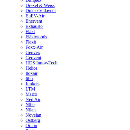
Dimplex
Drexel & Weiss
Duka / Villavent
EnEV-Air
Enervent
Exhausto
Fläkt
Fläktwoods
Flexit
Foxx-Air
Genvex
Geovent
HDS Innov-Tech
Helios
Iloxair
Itho
Junkers
LTM
Maico
Ned Air
Nibe
Nilan
Novelan
Östberg
Orcon